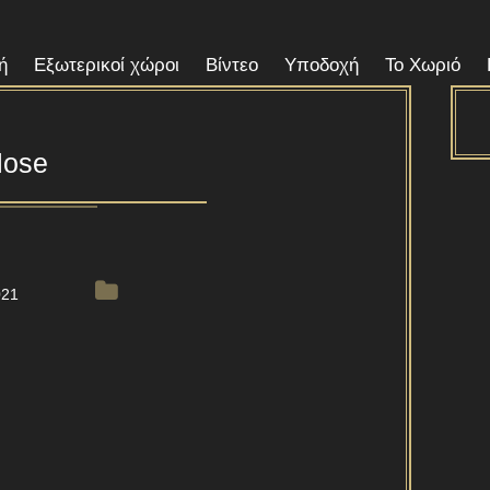
ή
Εξωτερικοί χώροι
Βίντεο
Υποδοχή
Το Χωριό
lose
021