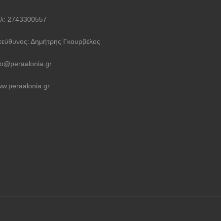
λ: 2743300557
εύθυνος: Δημήτρης Γκουρβέλος
fo@peraalonia.gr
w.peraalonia.gr