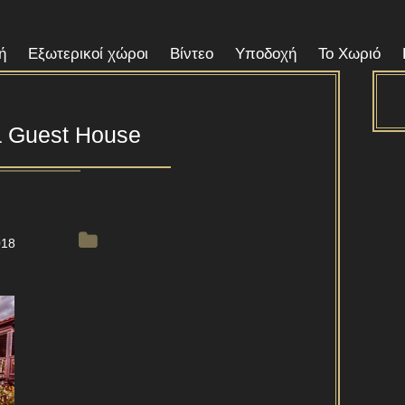
ή
Εξωτερικοί χώροι
Βίντεο
Υποδοχή
Το Χωριό
a Guest House
018