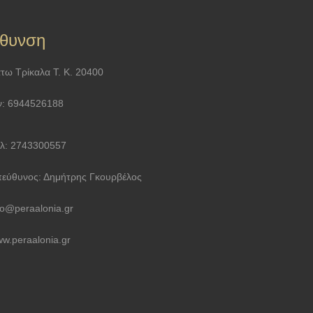
ύθυνση
τω Τρίκαλα Τ. Κ. 20400
ν: 6944526188
λ: 2743300557
εύθυνος: Δημήτρης Γκουρβέλος
fo@peraalonia.gr
w.peraalonia.gr