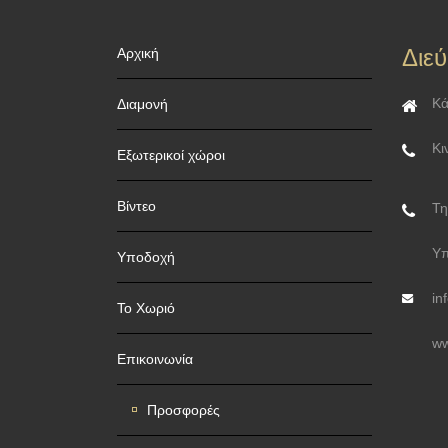
Διε
Αρχική
Κά
Διαμονή
Κι
Εξωτερικοί χώροι
Βίντεο
Τη
Υπ
Υποδοχή
in
Το Χωριό
ww
Επικοινωνία
Προσφορές