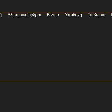
ή
Εξωτερικοί χώροι
Βίντεο
Υποδοχή
Το Χωριό