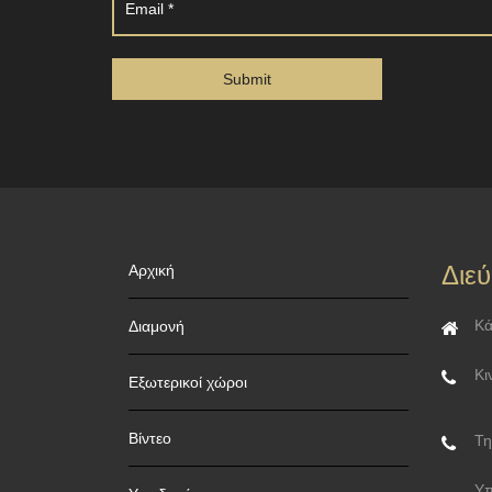
Διε
Αρχική
Κά
Διαμονή
Κι
Εξωτερικοί χώροι
Βίντεο
Τη
Υπ