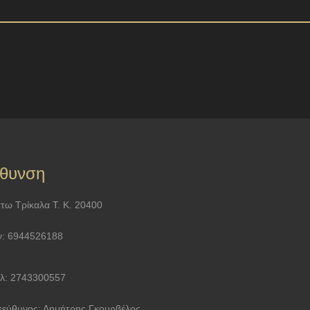
ύθυνση
τω Τρίκαλα Τ. Κ. 20400
ν: 6944526188
λ: 2743300557
εύθυνος: Δημήτρης Γκουρβέλος