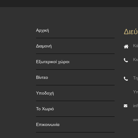
Διε
Αρχική
Κά
Διαμονή
Κι
Εξωτερικοί χώροι
Βίντεο
Τη
Υπ
Υποδοχή
in
Το Χωριό
ww
Επικοινωνία