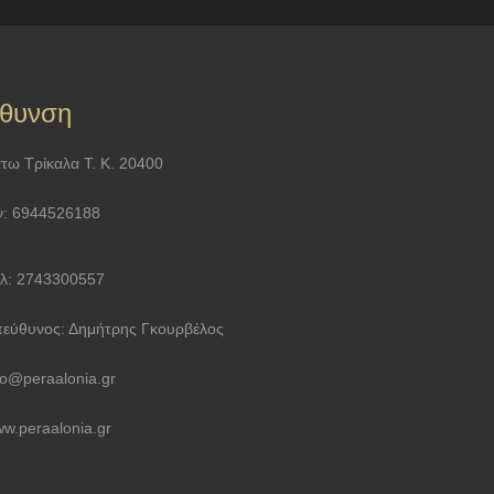
ύθυνση
τω Τρίκαλα Τ. Κ. 20400
ν: 6944526188
λ: 2743300557
εύθυνος: Δημήτρης Γκουρβέλος
fo@peraalonia.gr
w.peraalonia.gr