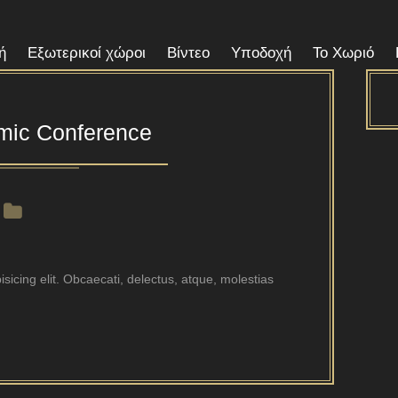
ή
Εξωτερικοί χώροι
Βίντεο
Υποδοχή
Το Χωριό
mic Conference
sicing elit. Obcaecati, delectus, atque, molestias