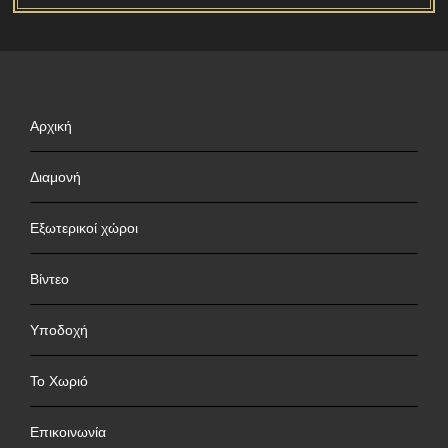
Αρχική
Διαμονή
Εξωτερικοί χώροι
Βίντεο
Υποδοχή
Το Χωριό
Επικοινωνία