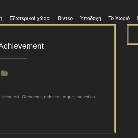
ή
Εξωτερικοί χώροι
Βίντεο
Υποδοχή
Το Χωριό
r Achievement
sicing elit. Obcaecati, delectus, atque, molestias