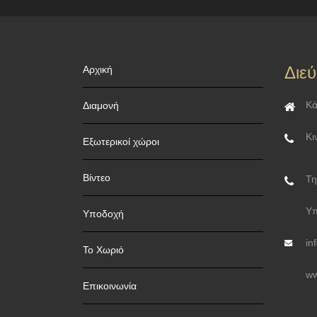
Διε
Αρχική
Κά
Διαμονή
Κι
Εξωτερικοί χώροι
Βίντεο
Τη
Υπ
Υποδοχή
in
Το Χωριό
ww
Επικοινωνία