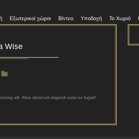
ή
Εξωτερικοί χώροι
Βίντεο
Υποδοχή
Το Χωριό
a Wise
icing elit. Alias deserunt eligendi esse ex fugiat!