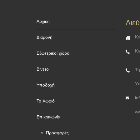
Διε
Αρχική
Κά
Διαμονή
Κι
Εξωτερικοί χώροι
Βίντεο
Τη
Υπ
Υποδοχή
in
Το Χωριό
ww
Επικοινωνία
Προσφορές