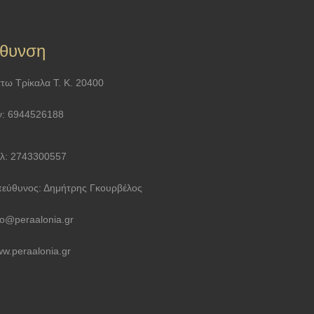
ύθυνση
τω Τρίκαλα Τ. Κ. 20400
ν: 6944526188
λ: 2743300557
εύθυνος: Δημήτρης Γκουρβέλος
fo@peraalonia.gr
w.peraalonia.gr