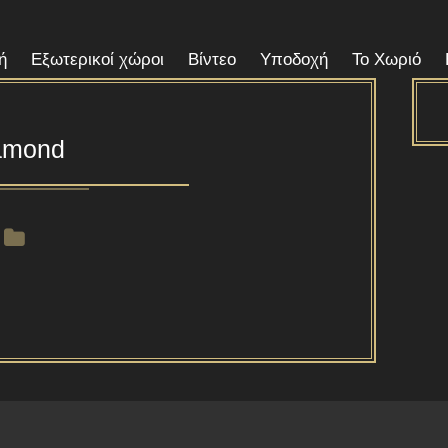
ή
Εξωτερικοί χώροι
Βίντεο
Υποδοχή
Το Χωριό
amond