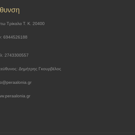
ύθυνση
τω Τρίκαλα Τ. Κ. 20400
ν: 6944526188
λ: 2743300557
εύθυνος: Δημήτρης Γκουρβέλος
fo@peraalonia.gr
w.peraalonia.gr