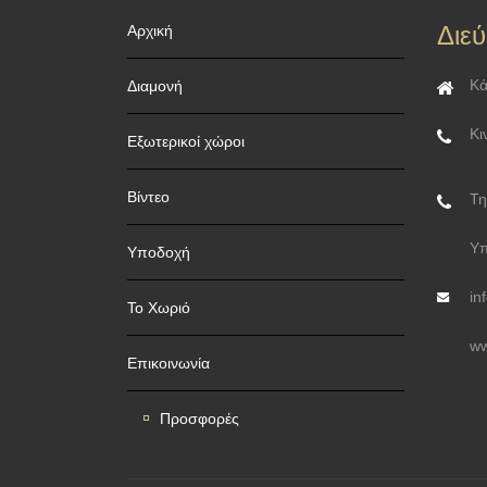
Διε
Αρχική
Κά
Διαμονή
Κι
Εξωτερικοί χώροι
Βίντεο
Τη
Υπ
Υποδοχή
in
Το Χωριό
ww
Επικοινωνία
Προσφορές